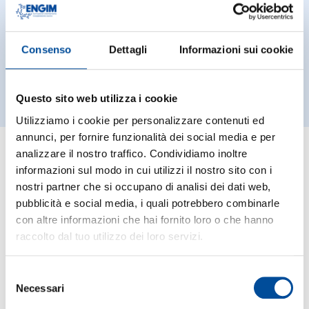
Consenso
Dettagli
Informazioni sui cookie
Questo sito web utilizza i cookie
Utilizziamo i cookie per personalizzare contenuti ed
annunci, per fornire funzionalità dei social media e per
Attestazioni OIV
analizzare il nostro traffico. Condividiamo inoltre
informazioni sul modo in cui utilizzi il nostro sito con i
Griglia di Rilevazione e Documento di
nostri partner che si occupano di analisi dei dati web,
Attestazione 23/07/2026
pubblicità e social media, i quali potrebbero combinarle
Griglia di Rilevazione e Documento di
con altre informazioni che hai fornito loro o che hanno
Attestazione 28/11/2025
raccolto dal tuo utilizzo dei loro servizi.
Griglia di Rilevazione e Documento di
Attestazione 31/05/2025
Griglia di Rilevazione e Documento di
Selezione
Attestazione 30/11/2024
Necessari
del
Griglia di Rilevazione e Documento di
Attestazione 01/07/2024
consenso