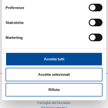
Griglia di Rilevazione e Documento di
Attestazione 30/11/2023 (Delibera
Preferenze
n.203/2023)
Griglia di Rilevazione e Documento di
Attestazione 13/09/2023
Statistiche
Griglia di Rilevazione al 31.10.2022 – Allegato
6.4 alla Delibera n. 201/2022
Griglia di Rilevazione al 31.05.2022 – Allegato
Marketing
2.4 alla Delibera n. 201/2022
Documento di attestazione
Scheda di sintesi sulla rilevazione dell’OIV
Atto di nomina dell’OIV
(ultimo aggiornamento: 28/07/2026)
Accetta tutti
Accetta selezionati
Rifiuta
LINK UTILI
Engim Internazionale
Famiglia del Murialdo
Regione Veneto