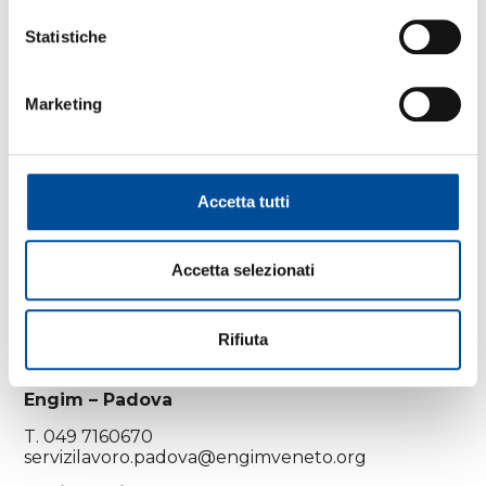
aggiornamento professionale e incrocio tra
domanda ed offerta di lavoro.
Statistiche
COME CONTATTARE GLI SPORTELLI LAVORO
ENGIM
Marketing
Engim – Verona e Villafranca di Verona
T. 045 8167263
servizilavoro.verona@engimveneto.org
Accetta tutti
Engim – Vicenza
T. 0444 325724
servizilavoro.vicenza@engimveneto.org
Accetta selezionati
Engim – Thiene
Rifiuta
T. 0445 361141
servizilavoro.thiene@engimveneto.org
Engim – Padova
T. 049 7160670
servizilavoro.padova@engimveneto.org