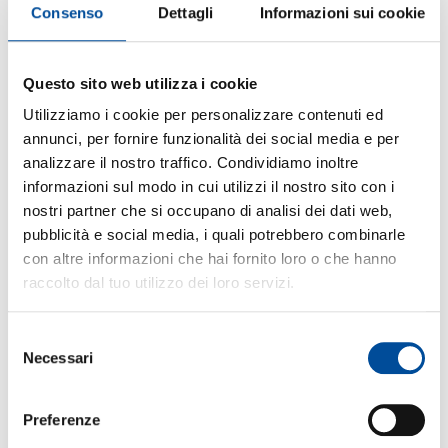
COSA SONO
Consenso
Dettagli
Informazioni sui cookie
ENGIM in Veneto eroga servizi per il lavoro
attraverso i suoi
Sportelli Lavoro
sul territorio.
Gli
Sportelli Lavoro
favoriscono e facilitano
Questo sito web utilizza i cookie
l’inserimento e il re-inserimento nel mercato del
Utilizziamo i cookie per personalizzare contenuti ed
lavoro a tutte le persone, dai 16 anni in poi, che
annunci, per fornire funzionalità dei social media e per
abbiano regolarmente assolto all’obbligo
formativo (diploma di qualifica professionale
analizzare il nostro traffico. Condividiamo inoltre
triennale o altri diplomi e/o titoli superiori). Gli
informazioni sul modo in cui utilizzi il nostro sito con i
Sportelli Lavoro ENGIM si trovano nelle sedi di:
nostri partner che si occupano di analisi dei dati web,
Verona, Vicenza, Thiene, Padova, Mirano, Venezia,
pubblicità e social media, i quali potrebbero combinarle
Treviso e Oderzo.
Nelle sedi ENGIM di Villafranca di Verona e
con altre informazioni che hai fornito loro o che hanno
Tonezza del Cimone possono essere organizzati
raccolto dal tuo utilizzo dei loro servizi.
percorsi formativi su richiesta.
Selezione
COME POSSONO ESSERTI UTILI
Necessari
del
Offrono un supporto concreto e gratuito alla
consenso
ricerca del lavoro attraverso servizi di
orientamento professionale, consulenza,
Preferenze
accompagnamento al lavoro, formazione e